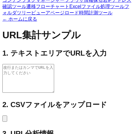
コンテンツタグマネージャー
ブラウザ情報探る君
IPアドレス
確認ツール
遷移フローチャート
Excelファイル処理ツール
フ
ォルダツリービューア
ページロード時間計測ツール
← ホームに戻る
URL集計サンプル
1. テキストエリアでURLを入力
2. CSVファイルをアップロード
3. URL分析情報