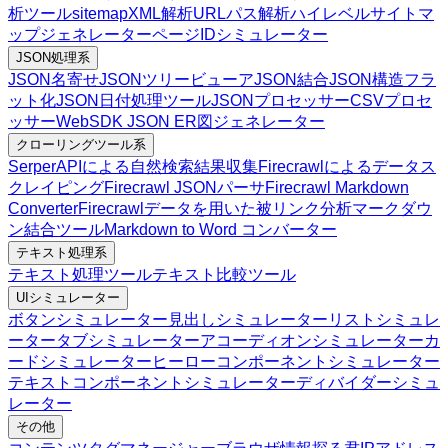
析ツール
sitemapXML解析
URLパス解析
ハイレベルサイトマ
ップジェネレーター
ページIDシミュレーター
JSON処理系
JSON名寄せ
JSONツリービューア
JSON結合
JSON構造フラ
ット化
JSON日付処理ツール
JSONプロセッサー
CSVプロセ
ッサー
WebSDK JSON ER図ジェネレーター
クローリングツール系
SerperAPIによる自然検索結果収集
Firecrawlによるデータス
クレイピング
Firecrawl JSONパーサ
Firecrawl Markdown
Converter
Firecrawlデータを用いた被リンク分析
マークダウ
ン結合ツール
Markdown to Word コンバーター
テキスト処理系
テキスト処理ツール
テキスト比較ツール
UIシミュレーター
ボタンシミュレーター
見出しシミュレーター
リストシミュレ
ーター
タブシミュレーター
アコーディオンシミュレーター
カ
ードシミュレーター
ヒーローコンポーネントシミュレーター
テキストコンポーネントシミュレーター
ディバイダーシミュ
レーター
その他