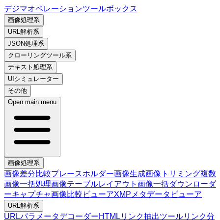
デジマオペレーションツールボックス
画像処理系
URL解析系
JSON処理系
クローリングツール系
テキスト処理系
UIシミュレーター
その他
Open main menu
画像処理系
画像差分比較
プレースホルダー画像生成
画像トリミング
複数
画像一括処理
画像テーブルレイアウト
画像一括ダウンローダ
ー
キャプチャ画像比較ビューア
XMPメタデータビューア
URL解析系
URLパラメータデコーダー
HTMLリンク抽出ツール
リンク分