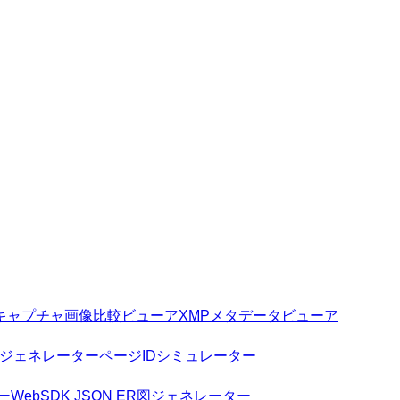
キャプチャ画像比較ビューア
XMPメタデータビューア
ジェネレーター
ページIDシミュレーター
ー
WebSDK JSON ER図ジェネレーター