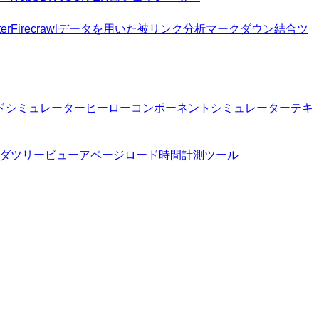
er
Firecrawlデータを用いた被リンク分析
マークダウン結合ツ
ドシミュレーター
ヒーローコンポーネントシミュレーター
テキ
ダツリービューア
ページロード時間計測ツール