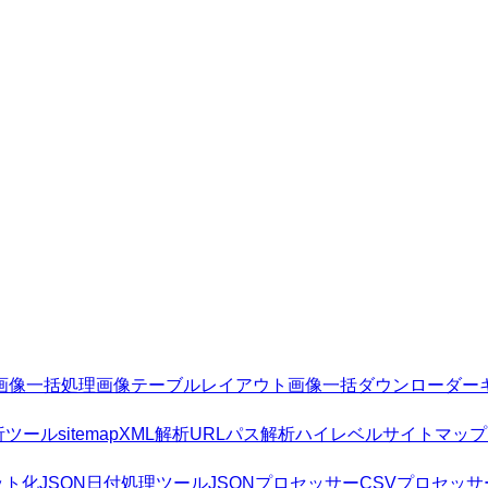
画像一括処理
画像テーブルレイアウト
画像一括ダウンローダー
析ツール
sitemapXML解析
URLパス解析
ハイレベルサイトマップ
ット化
JSON日付処理ツール
JSONプロセッサー
CSVプロセッサ