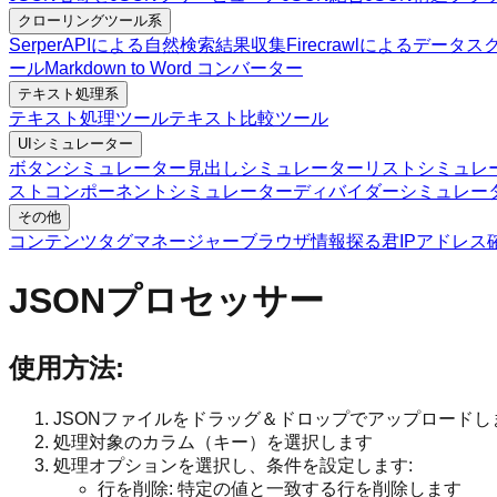
クローリングツール系
SerperAPIによる自然検索結果収集
Firecrawlによるデータ
ール
Markdown to Word コンバーター
テキスト処理系
テキスト処理ツール
テキスト比較ツール
UIシミュレーター
ボタンシミュレーター
見出しシミュレーター
リストシミュレ
ストコンポーネントシミュレーター
ディバイダーシミュレー
その他
コンテンツタグマネージャー
ブラウザ情報探る君
IPアドレス
JSONプロセッサー
使用方法:
JSONファイルをドラッグ＆ドロップでアップロードし
処理対象のカラム（キー）を選択します
処理オプションを選択し、条件を設定します:
行を削除: 特定の値と一致する行を削除します