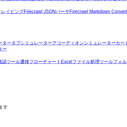
スクレイピング
Firecrawl JSONパーサ
Firecrawl Markdown Convert
ーター
タブシミュレーター
アコーディオンシミュレーター
カー
ター
確認ツール
遷移フローチャート
Excelファイル処理ツール
フォル
ます