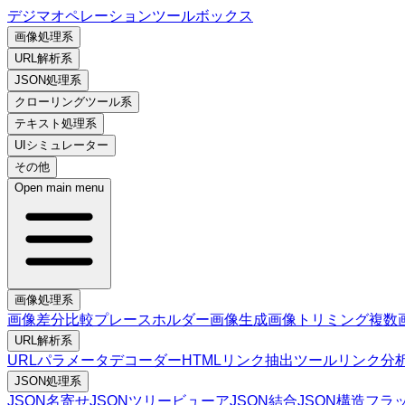
デジマオペレーションツールボックス
画像処理系
URL解析系
JSON処理系
クローリングツール系
テキスト処理系
UIシミュレーター
その他
Open main menu
画像処理系
画像差分比較
プレースホルダー画像生成
画像トリミング
複数
URL解析系
URLパラメータデコーダー
HTMLリンク抽出ツール
リンク分
JSON処理系
JSON名寄せ
JSONツリービューア
JSON結合
JSON構造フラ